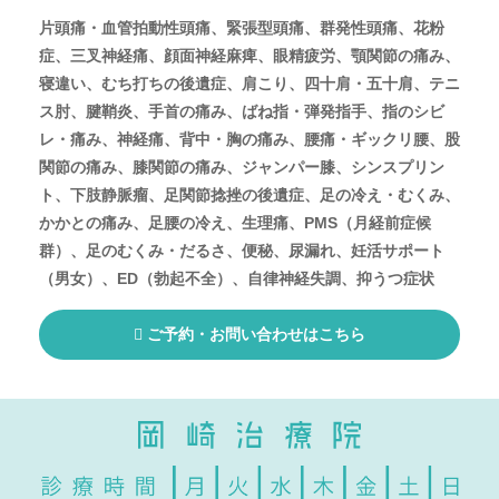
片頭痛・血管拍動性頭痛、緊張型頭痛、群発性頭痛、花粉
症、三叉神経痛、顔面神経麻痺、眼精疲労、顎関節の痛み、
寝違い、むち打ちの後遺症、肩こり、四十肩・五十肩、テニ
ス肘、腱鞘炎、手首の痛み、ばね指・弾発指手、指のシビ
レ・痛み、神経痛、背中・胸の痛み、腰痛・ギックリ腰、股
関節の痛み、膝関節の痛み、ジャンパー膝、シンスプリン
ト、下肢静脈瘤、足関節捻挫の後遺症、足の冷え・むくみ、
かかとの痛み、足腰の冷え、生理痛、PMS（月経前症候
群）、足のむくみ・だるさ、便秘、尿漏れ、妊活サポート
（男女）、ED（勃起不全）、自律神経失調、抑うつ症状
ご予約・お問い合わせはこちら