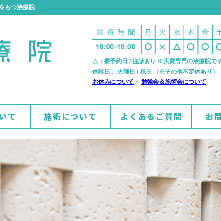
をもつ治療院
△：要予約日 / 往診あり ※実費専門の治療院で
休診日： 火曜日 / 祝日 （※その他不定休あり）
お休みについて
・
勉強会＆施術会について
いて
施術について
よくあるご質問
お