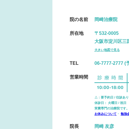
院の名前
岡崎治療院
所在地
〒532-0005
大阪市淀川区三国本
大きい地図で見る
TEL
06-7777-2777
営業時間
△：要予約日 / 往診あり
休診日： 火曜日 / 祝
実費専門の治療院です
お休みについて
・
勉強
院長
岡崎 友彦