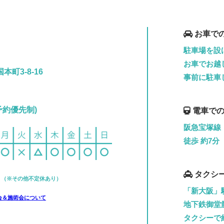
お車で
駐車場を設
お車でお越
町3-8-16
事前に駐車
 (予約優先制)
電車での
阪急宝塚線
徒歩 約7分
タクシ
日 （※その他不定休あり）
。
「新大阪」
会＆施術会について
地下鉄御堂
タクシーで約