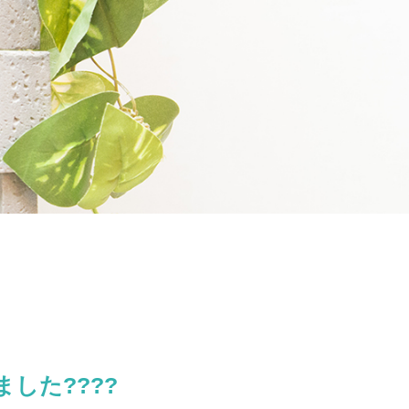
ました
????